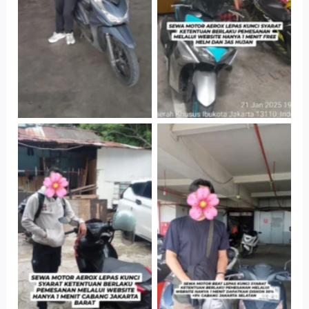
Parkir P6A
Parkir P6A
Cityplaza
Cabang Jakarta
Jatinegara Gedung
Barat
Parkir P6A