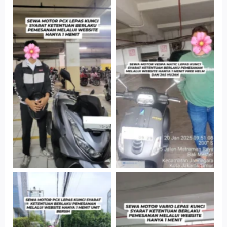
Hotel Kartika
Cityplaza
Chandra, Jakarta
Jatinegara Gedung
Selatan
Parkir P6A