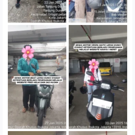
Cityplaza
Cityplaza
Jatinegara Gedung
Jatinegara Gedung
Parkir P6A
Parkir P6A