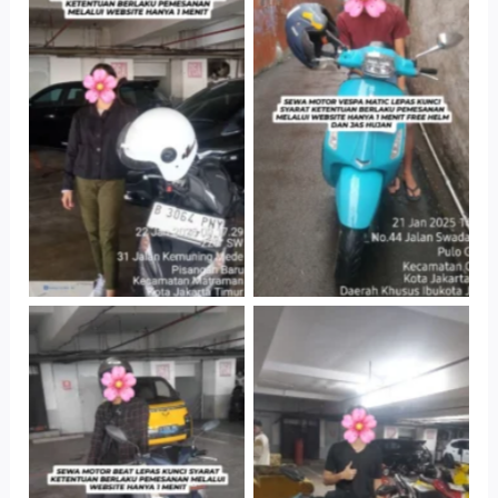
Cityplaza
Antar Jemput
Jatinegara Gedung
Kendaraan
Parkir P6A
Cityplaza
Cityplaza
Jatinegara Gedung
Jatinegara Gedung