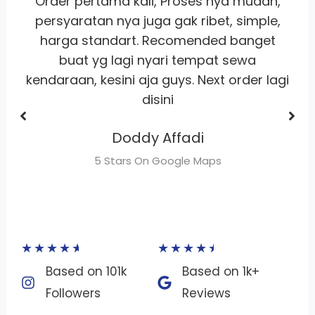
,
Whort it banget
pelayanan
ramah
,
satset recomm banget lah pokoknya
buat sewa motor area jakarta
Dhimas Adrian Adrian
gi
5 Stars On Google Maps
★
★
★
★
★
★
★
★
★
★
Based on 101k
Based on 1k+
Followers​
Reviews​